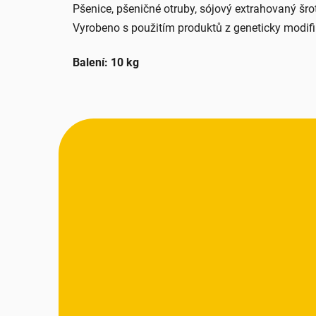
Pšenice, pšeničné otruby, sójový extrahovaný šro
Vyrobeno s použitím produktů z geneticky modifi
Balení: 10 kg
Z
á
p
a
t
í