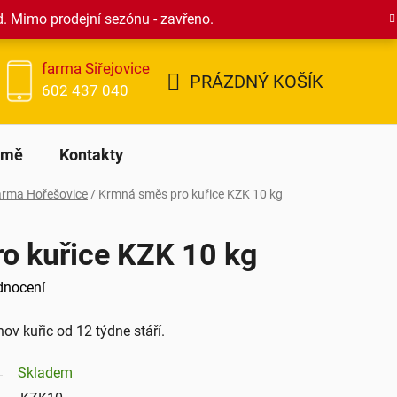
d. Mimo prodejní sezónu - zavřeno.
farma Siřejovice
PRÁZDNÝ KOŠÍK
602 437 040
NÁKUPNÍ
KOŠÍK
rmě
Kontakty
arma Hořešovice
/
Krmná směs pro kuřice KZK 10 kg
o kuřice KZK 10 kg
dnocení
v kuřic od 12 týdne stáří.
Skladem