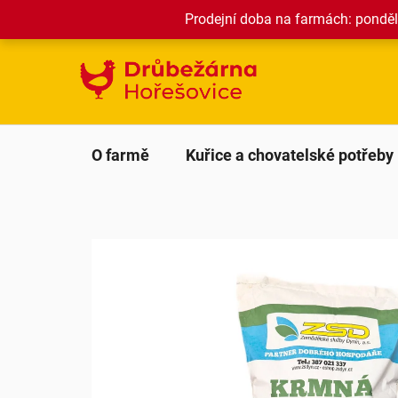
Přejít
Prodejní doba na farmách: pondělí
na
obsah
O farmě
Kuřice a chovatelské potřeby