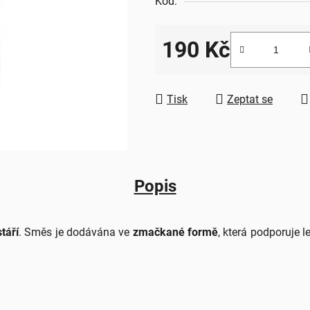
Kód:
z
5
190 Kč
hvězdiček.
Měrná cena:
Tisk
Zeptat se
Popis
táří
. Směs je dodávána ve
zmačkané formě
, která podporuje l