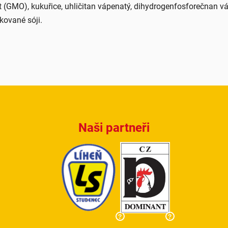
t (GMO), kukuřice, uhličitan vápenatý, dihydrogenfosforečnan vá
kované sóji.
Naši partneři
?
?