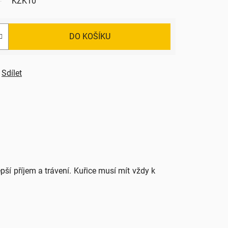
KZK10
DO KOŠÍKU
Sdílet
epší příjem a trávení. Kuřice musí mít vždy k