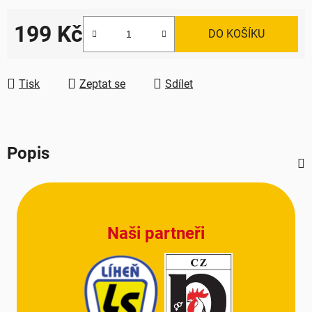
199 Kč
DO KOŠÍKU
Měrná cena:
Tisk
Zeptat se
Sdílet
Popis
Z
á
p
Naši partneři
a
t
í