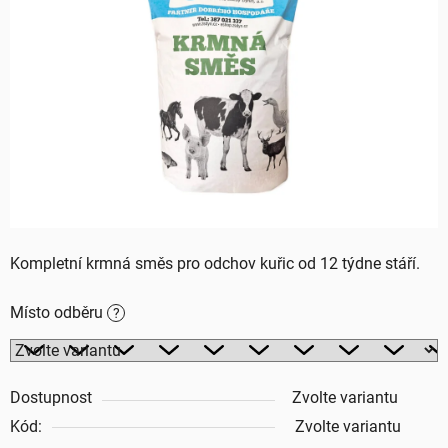
z
5
hvězdiček.
Kompletní krmná směs pro odchov kuřic od 12 týdne stáří.
Místo odběru
?
Dostupnost
Zvolte variantu
Kód:
Zvolte variantu