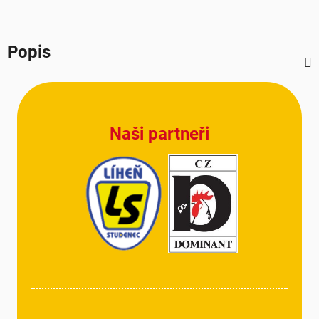
Popis
Z
á
p
Naši partneři
a
t
í