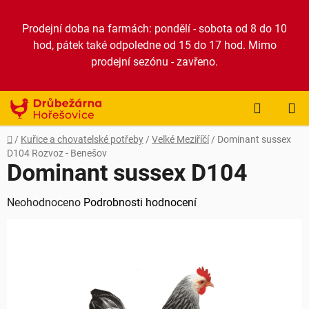
Přejít
na
Prodejní doba na farmách: pondělí - sobota od 8 do 10
obsah
hod, pátek také odpoledne od 15 do 17 hod. Mimo
prodejní sezónu - zavřeno.
NÁKUP
KOŠÍK
Domů
/
Kuřice a chovatelské potřeby
/
Velké Meziříčí
/
Dominant sussex
D104
Rozvoz - Benešov
Dominant sussex D104
Průměrné
Neohodnoceno
Podrobnosti hodnocení
hodnocení
produktu
je
0,0
z