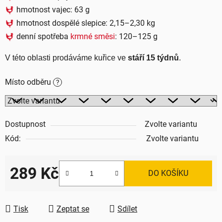
hmotnost vajec: 63 g
hmotnost dospělé slepice: 2,15–2,30 kg
denní spotřeba
krmné směsi
: 120–125 g
V této oblasti prodáváme kuřice ve 
stáří 15 týdnů
.
Místo odběru
?
Dostupnost
Zvolte variantu
Kód:
Zvolte variantu
289 Kč
DO KOŠÍKU
Měrná cena:
Tisk
Zeptat se
Sdílet