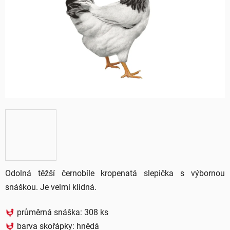
5
hvězdiček.
Odolná těžší černobíle kropenatá slepička s výbornou
snáškou. Je velmi klidná.
průměrná snáška: 308 ks
barva skořápky:
hnědá