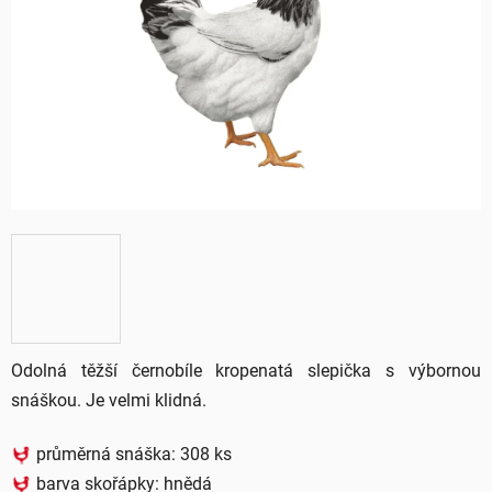
5
hvězdiček.
Odolná těžší černobíle kropenatá slepička s výbornou
snáškou. Je velmi klidná.
průměrná snáška: 308 ks
barva skořápky:
hnědá