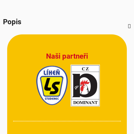
Popis
Z
á
p
Naši partneři
a
t
í