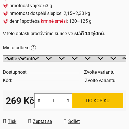
hmotnost vajec: 63 g
hmotnost dospělé slepice: 2,15–2,30 kg
denní spotřeba
krmné směsi
: 120–125 g
V této oblasti prodáváme kuřice ve 
stáří 14 týdnů
.
Místo odběru
?
Dostupnost
Zvolte variantu
Kód:
Zvolte variantu
269 Kč
DO KOŠÍKU
Měrná cena:
Tisk
Zeptat se
Sdílet