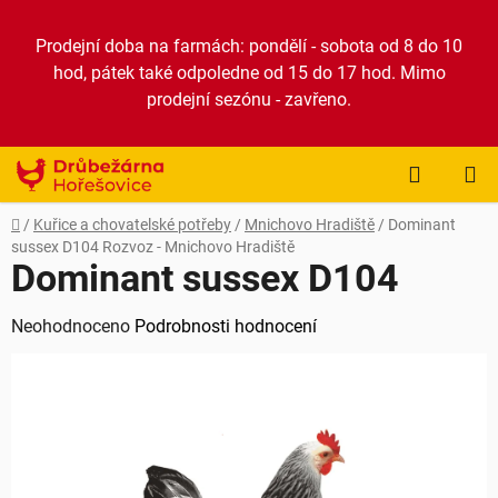
Přejít
na
Prodejní doba na farmách: pondělí - sobota od 8 do 10
obsah
hod, pátek také odpoledne od 15 do 17 hod. Mimo
prodejní sezónu - zavřeno.
NÁKUP
KOŠÍK
Domů
/
Kuřice a chovatelské potřeby
/
Mnichovo Hradiště
/
Dominant
sussex D104
Rozvoz - Mnichovo Hradiště
Dominant sussex D104
Průměrné
Neohodnoceno
Podrobnosti hodnocení
hodnocení
produktu
je
0,0
z