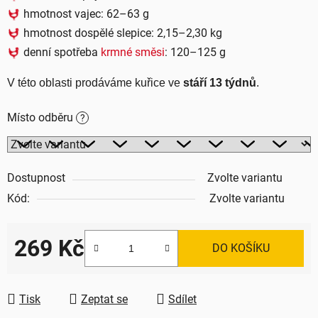
hmotnost vajec: 62–63 g
hmotnost dospělé slepice: 2,15–2,30 kg
denní spotřeba
krmné směsi
: 120–125 g
V této oblasti prodáváme kuřice ve 
stáří 13 týdnů
.
Místo odběru
?
Dostupnost
Zvolte variantu
Kód:
Zvolte variantu
269 Kč
DO KOŠÍKU
Měrná cena:
Tisk
Zeptat se
Sdílet