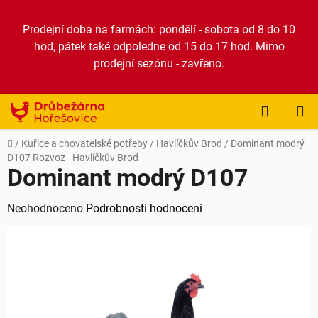
Přejít
na
Prodejní doba na farmách: pondělí - sobota od 8 do 10
obsah
hod, pátek také odpoledne od 15 do 17 hod. Mimo
prodejní sezónu - zavřeno.
NÁKUP
KOŠÍK
Domů
/
Kuřice a chovatelské potřeby
/
Havlíčkův Brod
/
Dominant modrý
D107
Rozvoz - Havlíčkův Brod
Dominant modrý D107
Průměrné
Neohodnoceno
Podrobnosti hodnocení
hodnocení
produktu
je
0,0
z