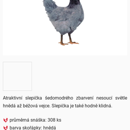
5
hvězdiček.
Atraktivní slepička šedomodrého zbarvení nesoucí světle
hnědá až béžová vejce. Slepička je také hodně klidná.
průměrná snáška: 308 ks
barva skořápky:
hnědá