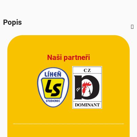
Popis
Z
á
p
Naši partneři
a
t
í