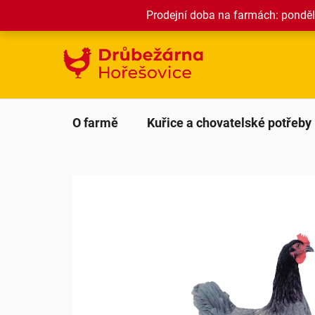
Přejít
Prodejní doba na farmách: pondělí
na
obsah
O farmě
Kuřice a chovatelské potřeby