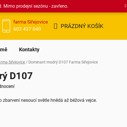
d. Mimo prodejní sezónu - zavřeno.
farma Siřejovice
PRÁZDNÝ KOŠÍK
602 437 040
NÁKUPNÍ
KOŠÍK
rmě
Kontakty
rma Siřejovice
/
Dominant modrý D107
Farma Siřejovice
rý D107
dnocení
o zbarvení nesoucí světle hnědá až béžová vejce.