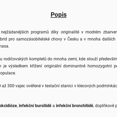
Popis
nejžádanějších programů díky originalitě v modrém zbarven
hybrid pro samozásobitelské chovy v Česku a v mnoha dalších 
masa.
ortu rodičovských kompletů do mnoha zemí, kde slouží předevš
m je výsledkem křížení originální dominantně homozygotní p
populace.
až 300 vajec ověřené v testační stanici v klecových podmínkách
okcidióze
,
infekční bursitidě
a
infekční bronchitidě
, doplňkově 