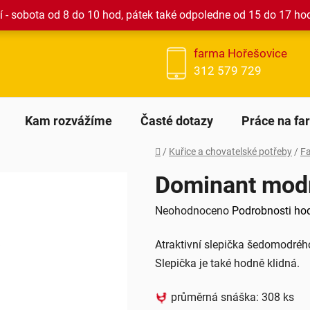
 - sobota od 8 do 10 hod, pátek také odpoledne od 15 do 17 ho
farma Hořešovice
312 579 729
Kam rozvážíme
Časté dotazy
Práce na fa
Domů
/
Kuřice a chovatelské potřeby
/
Fa
Dominant mod
Průměrné
Neohodnoceno
Podrobnosti ho
hodnocení
Atraktivní slepička šedomodréh
produktu
Slepička je také hodně klidná.
je
0,0
průměrná snáška: 308 ks
z