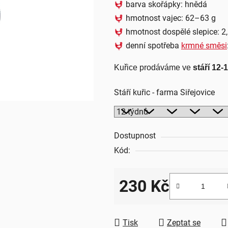
barva skořápky: hnědá
5
hmotnost vajec: 62–63 g
hvězdiček.
hmotnost dospělé slepice: 2
denní spotřeba
krmné směsi
Kuřice prodáváme ve 
stáří 12-
Stáří kuřic - farma Siřejovice
Dostupnost
Kód:
230 Kč
Měrná cena:
Tisk
Zeptat se