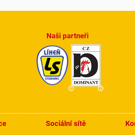
Naši partneři
?
?
ce
Sociální sítě
Ko