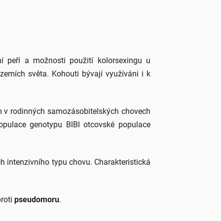
í peří a možnosti použití kolorsexingu u
zemích světa. Kohouti bývají využíváni i k
ím v rodinných samozásobitelských chovech
opulace genotypu BlBl otcovské populace
 intenzivního typu chovu. Charakteristická
proti
pseudomoru
.