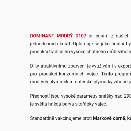
DOMINANT MODRÝ D107
je jedním z našich 
jednodenních kuřat. Uplatňuje se jako finální 
produkci tradičního vysoce chutného drůbežího 
Díky atraktivnímu zbarvení je využíván i v exp
pro produkci konzumních vajec. Tento progra
modrých plymutek a mateřské plymutky žíhané 
Předností jsou vysoké parametry snášky nad 290 
je světlá hnědá barva skořápky vajec.
Standardně vakcinujeme proti
Markově obrně
,
k