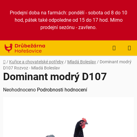
Přejít
na
Prodejní doba na farmách: pondělí - sobota od 8 do 10
obsah
hod, pátek také odpoledne od 15 do 17 hod. Mimo
prodejní sezónu - zavřeno.
NÁKUP
KOŠÍK
Domů
/
Kuřice a chovatelské potřeby
/
Mladá Boleslav
/
Dominant modrý
D107
Rozvoz - Mladá Boleslav
Dominant modrý D107
Průměrné
Neohodnoceno
Podrobnosti hodnocení
hodnocení
produktu
je
0,0
z