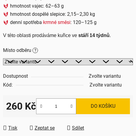
hmotnost vajec: 62–63 g
hmotnost dospělé slepice: 2,15–2,30 kg
denní spotřeba
krmné směsi
: 120–125 g
V této oblasti prodáváme kuřice ve 
stáří 14 týdnů
.
Místo odběru
?
Dostupnost
Zvolte variantu
Kód:
Zvolte variantu
260 Kč
DO KOŠÍKU
Měrná cena:
Tisk
Zeptat se
Sdílet