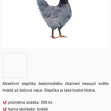
5
hvězdiček.
Atraktivní slepička šedomodrého zbarvení nesoucí světle
hnědá až béžová vejce. Slepička je také hodně klidná.
průměrná snáška: 308 ks
barva skořápky:
hnědá