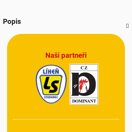
Popis
Z
á
p
Naši partneři
a
t
í