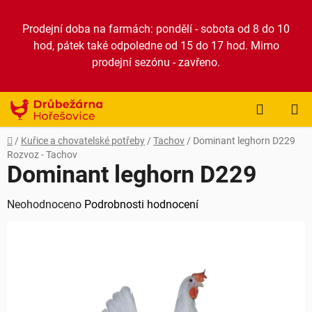
Přejít
na
Prodejní doba na farmách: pondělí - sobota od 8 do 10
obsah
hod, pátek také odpoledne od 15 do 17 hod. Mimo
prodejní sezónu - zavřeno.
NÁKUP
KOŠÍK
Domů
/
Kuřice a chovatelské potřeby
/
Tachov
/
Dominant leghorn D229
Rozvoz - Tachov
Dominant leghorn D229
Průměrné
Neohodnoceno
Podrobnosti hodnocení
hodnocení
produktu
je
0,0
z