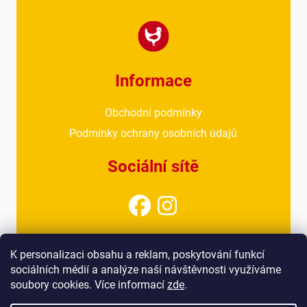
Informace
Obchodní podmínky
Podmínky ochrany osobních údajů
Sociální sítě
Kontakt
K personalizaci obsahu a reklam, poskytování funkcí
sociálních médií a analýze naší návštěvnosti využíváme
info@drubezarnahoresovice.cz
soubory cookies. Více informací
zde
.
777 018 467
(kancelář)