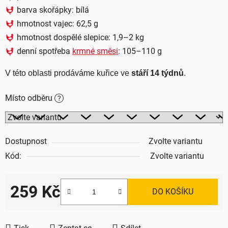
barva skořápky:
bílá
hmotnost vajec: 62,5 g
hmotnost dospělé slepice: 1,9–2 kg
denní spotřeba
krmné směsi
: 105–110 g
V této oblasti prodáváme kuřice ve 
stáří 14 týdnů
.
Místo odběru
?
Dostupnost
Zvolte variantu
Kód:
Zvolte variantu
259 Kč
DO KOŠÍKU
Měrná cena: