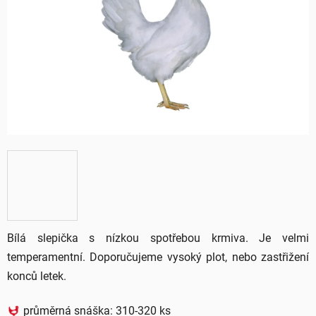
5
hvězdiček.
Bílá slepička s nízkou spotřebou krmiva. Je velmi
temperamentní. Doporučujeme vysoký plot, nebo zastřižení
konců letek.
průměrná snáška: 310-320 ks