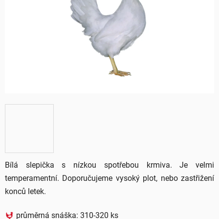
5
hvězdiček.
Bílá slepička s nízkou spotřebou krmiva. Je velmi
temperamentní. Doporučujeme vysoký plot, nebo zastřižení
konců letek.
průměrná snáška: 310-320 ks