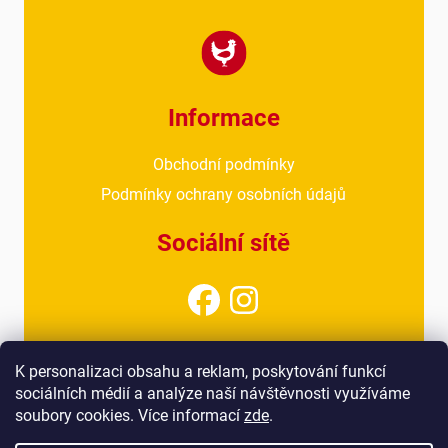
Informace
Obchodní podmínky
Podmínky ochrany osobních údajů
Sociální sítě
Kontakt
K personalizaci obsahu a reklam, poskytování funkcí
sociálních médií a analýze naší návštěvnosti využíváme
info@drubezarnahoresovice.cz
soubory cookies. Více informací
zde
.
777 018 467
(kancelář)