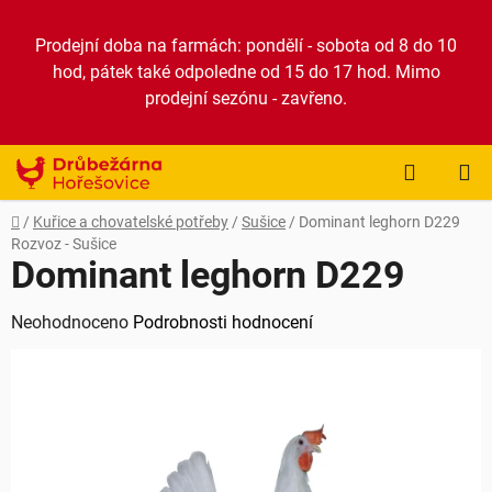
Přejít
na
Prodejní doba na farmách: pondělí - sobota od 8 do 10
obsah
hod, pátek také odpoledne od 15 do 17 hod. Mimo
prodejní sezónu - zavřeno.
NÁKUP
KOŠÍK
Domů
/
Kuřice a chovatelské potřeby
/
Sušice
/
Dominant leghorn D229
Rozvoz - Sušice
Dominant leghorn D229
Průměrné
Neohodnoceno
Podrobnosti hodnocení
hodnocení
produktu
je
0,0
z