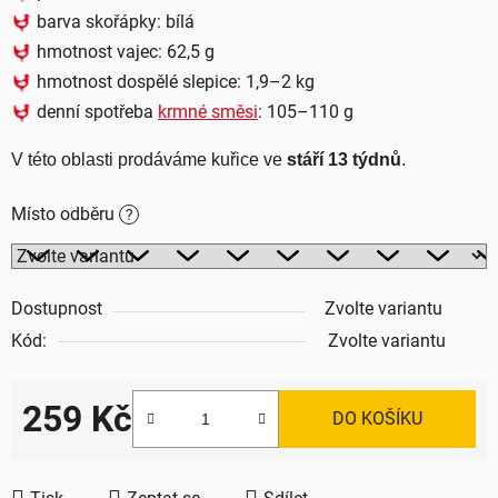
barva skořápky:
bílá
hmotnost vajec: 62,5 g
hmotnost dospělé slepice: 1,9–2 kg
denní spotřeba
krmné směsi
: 105–110 g
V této oblasti prodáváme kuřice ve 
stáří 13 týdnů
.
Místo odběru
?
Dostupnost
Zvolte variantu
Kód:
Zvolte variantu
259 Kč
DO KOŠÍKU
Měrná cena: