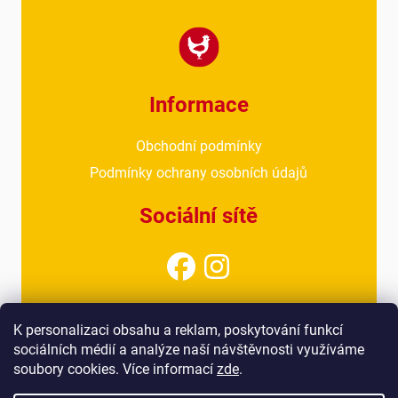
Informace
Obchodní podmínky
Podmínky ochrany osobních údajů
Sociální sítě
Kontakt
K personalizaci obsahu a reklam, poskytování funkcí
sociálních médií a analýze naší návštěvnosti využíváme
info@drubezarnahoresovice.cz
soubory cookies. Více informací
zde
.
777 018 467
(kancelář)