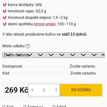
barva skořápky:
bílá
hmotnost vajec: 62,5 g
hmotnost dospělé slepice: 1,9–2 kg
denní spotřeba
krmné směsi
: 105–110 g
V této oblasti prodáváme kuřice ve 
stáří 13 týdnů
.
Místo odběru
?
Dostupnost
Zvolte variantu
Kód:
Zvolte variantu
269 Kč
DO KOŠÍKU
Měrná cena: