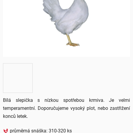
5
hvězdiček.
Bílá slepička s nízkou spotřebou krmiva. Je velmi
temperamentní. Doporučujeme vysoký plot, nebo zastřižení
konců letek.
průměrná snáška: 310-320 ks