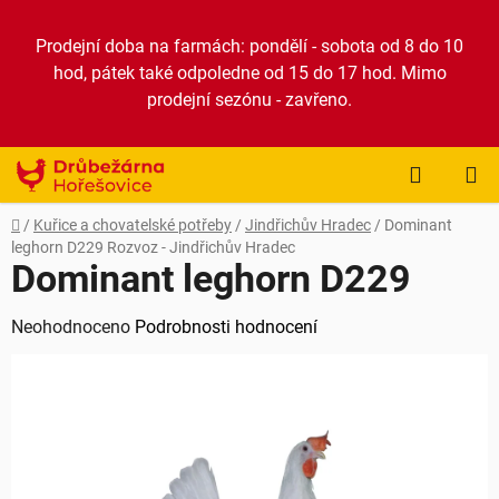
Přejít
na
Prodejní doba na farmách: pondělí - sobota od 8 do 10
obsah
hod, pátek také odpoledne od 15 do 17 hod. Mimo
prodejní sezónu - zavřeno.
NÁKUP
KOŠÍK
Domů
/
Kuřice a chovatelské potřeby
/
Jindřichův Hradec
/
Dominant
leghorn D229
Rozvoz - Jindřichův Hradec
Dominant leghorn D229
Průměrné
Neohodnoceno
Podrobnosti hodnocení
hodnocení
produktu
je
0,0
z