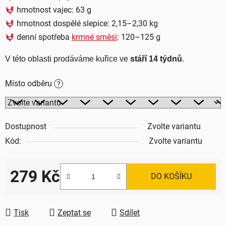
hmotnost vajec: 63 g
hmotnost dospělé slepice: 2,15–2,30 kg
denní spotřeba
krmné směsi
: 120–125 g
V této oblasti prodáváme kuřice ve 
stáří 14 týdnů
.
Místo odběru
?
Dostupnost
Zvolte variantu
Kód:
Zvolte variantu
279 Kč
DO KOŠÍKU
Měrná cena:
Tisk
Zeptat se
Sdílet