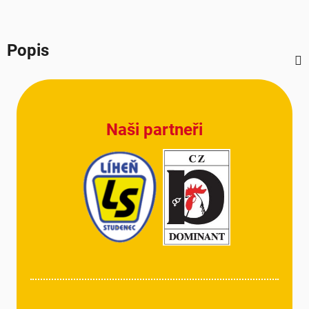
Popis
Z
á
p
Naši partneři
a
t
í