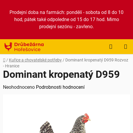
Přejít
na
Prodejní doba na farmách: pondělí - sobota od 8 do 10
obsah
hod, pátek také odpoledne od 15 do 17 hod. Mimo
prodejní sezónu - zavřeno.
NÁKUP
KOŠÍK
Domů
/
Kuřice a chovatelské potřeby
/
Dominant kropenatý D959
Rozvoz
- Hranice
Dominant kropenatý D959
Průměrné
Neohodnoceno
Podrobnosti hodnocení
hodnocení
produktu
je
0,0
z