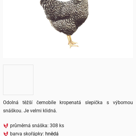
5
hvězdiček.
Odolná těžší černobíle kropenatá slepička s výbornou
snáškou. Je velmi klidná.
průměrná snáška: 308 ks
barva skořápky:
hnědá