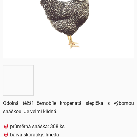
5
hvězdiček.
Odolná těžší černobíle kropenatá slepička s výbornou
snáškou. Je velmi klidná.
průměrná snáška: 308 ks
barva skořápky:
hnědá