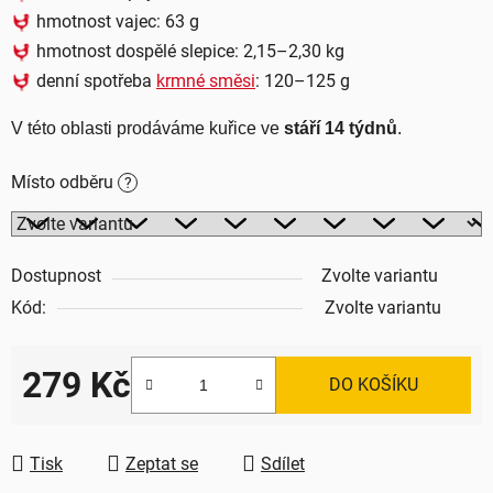
hmotnost vajec: 63 g
hmotnost dospělé slepice: 2,15–2,30 kg
denní spotřeba
krmné směsi
: 120–125 g
V této oblasti prodáváme kuřice ve 
stáří 14 týdnů
.
Místo odběru
?
Dostupnost
Zvolte variantu
Kód:
Zvolte variantu
279 Kč
DO KOŠÍKU
Měrná cena:
Tisk
Zeptat se
Sdílet