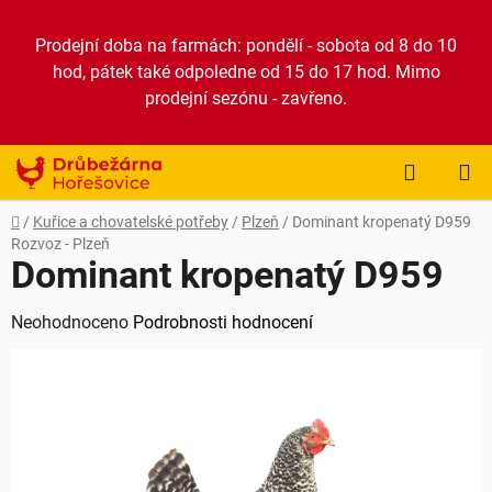
Přejít
na
Prodejní doba na farmách: pondělí - sobota od 8 do 10
obsah
hod, pátek také odpoledne od 15 do 17 hod. Mimo
prodejní sezónu - zavřeno.
NÁKUP
KOŠÍK
Domů
/
Kuřice a chovatelské potřeby
/
Plzeň
/
Dominant kropenatý D959
Rozvoz - Plzeň
Dominant kropenatý D959
Průměrné
Neohodnoceno
Podrobnosti hodnocení
hodnocení
produktu
je
0,0
z