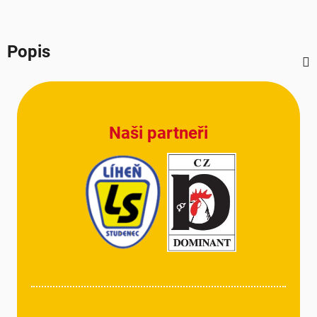
Popis
Z
á
p
Naši partneři
a
t
í