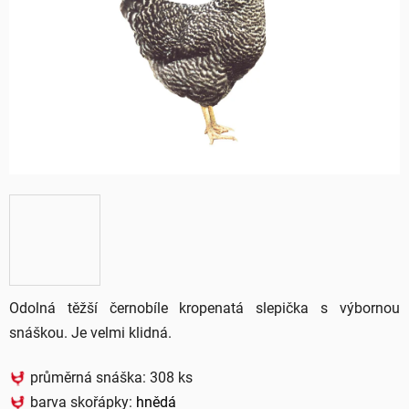
5
hvězdiček.
Odolná těžší černobíle kropenatá slepička s výbornou
snáškou. Je velmi klidná.
průměrná snáška: 308 ks
barva skořápky:
hnědá