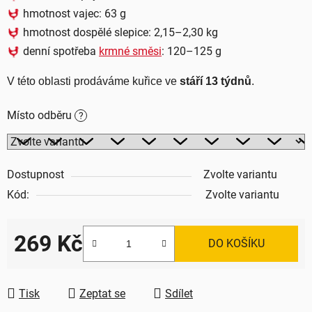
hmotnost vajec: 63 g
hmotnost dospělé slepice: 2,15–2,30 kg
denní spotřeba
krmné směsi
: 120–125 g
V této oblasti prodáváme kuřice ve 
stáří 13 týdnů
.
Místo odběru
?
Dostupnost
Zvolte variantu
Kód:
Zvolte variantu
269 Kč
DO KOŠÍKU
Měrná cena:
Tisk
Zeptat se
Sdílet