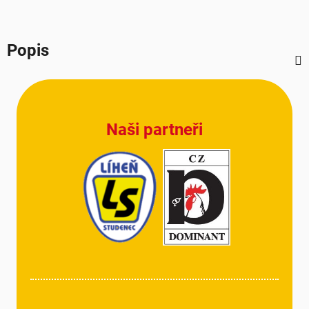
Popis
Z
á
p
Naši partneři
a
t
í