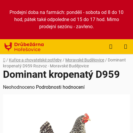
Přejít
na
Prodejní doba na farmách: pondělí - sobota od 8 do 10
obsah
hod, pátek také odpoledne od 15 do 17 hod. Mimo
prodejní sezónu - zavřeno.
NÁKUP
KOŠÍK
Domů
/
Kuřice a chovatelské potřeby
/
Moravské Budějovice
/
Dominant
kropenatý D959
Rozvoz - Moravské Budějovice
Dominant kropenatý D959
Průměrné
Neohodnoceno
Podrobnosti hodnocení
hodnocení
produktu
je
0,0
z