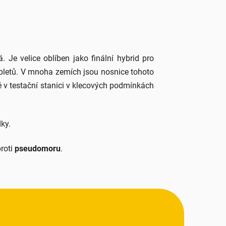
Je velice oblíben jako finální hybrid pro
pletů. V mnoha zemích jsou nosnice tohoto
 v testační stanici v klecových podmínkách
dky.
proti
pseudomoru
.