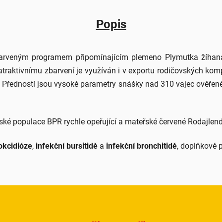
Popis
barveným programem připomínajícím plemeno Plymutka žíhaná. 
raktivnímu zbarvení je využíván i v exportu rodičovských kom
 Předností jsou vysoké parametry snášky nad 310 vajec ověřené
ské populace BPR rychle opeřující a mateřské červené Rodajlen
okcidióze
,
infekční bursitidě
a
infekční bronchitidě
, doplňkově 