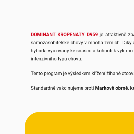
DOMINANT KROPENATÝ D959
je atraktivně z
samozásobitelské chovy v mnoha zemích. Díky at
hybrida využívány ke snášce a kohouti k výkrmu.
intenzivního typu chovu.
Tento program je výsledkem křížení žíhané otcov
Standardně vakcinujeme proti
Markově obrně
,
k
Z
á
p