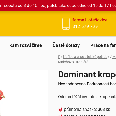
 - sobota od 8 do 10 hod, pátek také odpoledne od 15 do 17 ho
farma Hořešovice
312 579 729
Kam rozvážíme
Časté dotazy
Práce na fa
Domů
/
Kuřice a chovatelské potřeby
/
Mn
Mnichovo Hradiště
Dominant krop
Průměrné
Neohodnoceno
Podrobnosti ho
hodnocení
Odolná těžší černobíle kropenat
produktu
je
průměrná snáška: 308 ks
0,0