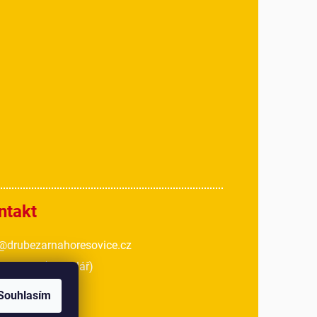
ntakt
@drubezarnahoresovice.cz
 018 467
(kancelář)
Souhlasím