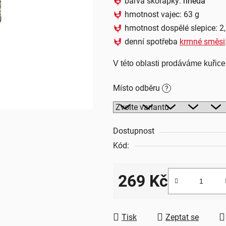
barva skořápky:
hnědá
z
hmotnost vajec: 63 g
5
hmotnost dospělé slepice: 2
hvězdiček.
denní spotřeba
krmné směsi
V této oblasti prodáváme kuřice
Místo odběru
?
Dostupnost
Kód:
269 Kč
Měrná cena:
Tisk
Zeptat se