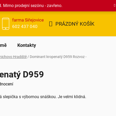
d. Mimo prodejní sezónu - zavřeno.
farma Siřejovice
PRÁZDNÝ KOŠÍK
602 437 040
NÁKUPNÍ
KOŠÍK
rmě
Kontakty
ichovo Hradiště
/
Dominant kropenatý D959
Rozvoz -
enatý D959
dnocení
á slepička s výbornou snáškou. Je velmi klidná.