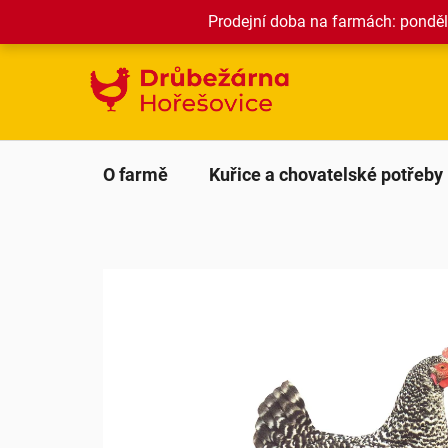
Přejít
Prodejní doba na farmách: pondělí
na
obsah
O farmě
Kuřice a chovatelské potřeby