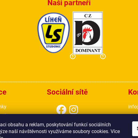
Naši partneři
?
?
ce
Sociální sítě
Ko
nky
info
ajů
777
aci obsahu a reklam, poskytování funkcí sociálních
lýze naší návštěvnosti využíváme soubory cookies. Více