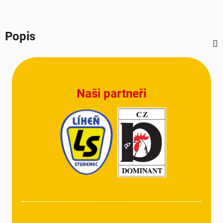
Popis
Z
á
p
Naši partneři
a
t
í