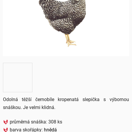
5
hvězdiček.
Odolná těžší černobíle kropenatá slepička s výbornou
snáškou. Je velmi klidná.
průměrná snáška: 308 ks
barva skořápky:
hnědá