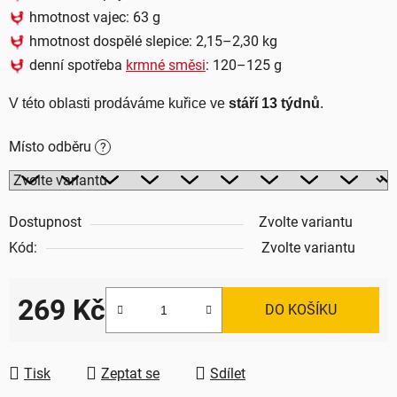
hmotnost vajec: 63 g
hmotnost dospělé slepice: 2,15–2,30 kg
denní spotřeba
krmné směsi
: 120–125 g
V této oblasti prodáváme kuřice ve 
stáří 13 týdnů
.
Místo odběru
?
Dostupnost
Zvolte variantu
Kód:
Zvolte variantu
269 Kč
DO KOŠÍKU
Měrná cena:
Tisk
Zeptat se
Sdílet