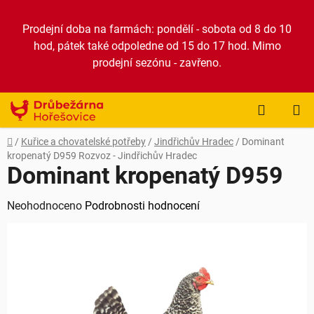
Přejít
na
Prodejní doba na farmách: pondělí - sobota od 8 do 10
obsah
hod, pátek také odpoledne od 15 do 17 hod. Mimo
prodejní sezónu - zavřeno.
NÁKUP
KOŠÍK
Domů
/
Kuřice a chovatelské potřeby
/
Jindřichův Hradec
/
Dominant
kropenatý D959
Rozvoz - Jindřichův Hradec
Dominant kropenatý D959
Průměrné
Neohodnoceno
Podrobnosti hodnocení
hodnocení
produktu
je
0,0
z