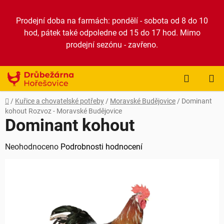
Přejít
na
Prodejní doba na farmách: pondělí - sobota od 8 do 10
obsah
hod, pátek také odpoledne od 15 do 17 hod. Mimo
prodejní sezónu - zavřeno.
NÁKUP
KOŠÍK
Domů
/
Kuřice a chovatelské potřeby
/
Moravské Budějovice
/
Dominant
kohout
Rozvoz - Moravské Budějovice
Dominant kohout
Průměrné
Neohodnoceno
Podrobnosti hodnocení
hodnocení
produktu
je
0,0
z