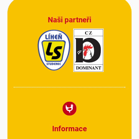
Z
á
p
Naši partneři
a
t
í
Informace