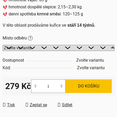
hmotnost dospělé slepice: 2,15–2,30 kg
denní spotřeba
krmné směsi
: 120–125 g
V této oblasti prodáváme kuřice ve 
stáří 14 týdnů
.
Místo odběru
?
Dostupnost
Zvolte variantu
Kód:
Zvolte variantu
279 Kč
DO KOŠÍKU
Měrná cena:
Tisk
Zeptat se
Sdílet