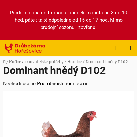
Přejít
na
Prodejní doba na farmách: pondělí - sobota od 8 do 10
obsah
hod, pátek také odpoledne od 15 do 17 hod. Mimo
prodejní sezónu - zavřeno.
NÁKUP
KOŠÍK
Domů
/
Kuřice a chovatelské potřeby
/
Hranice
/
Dominant hnědý D102
Dominant hnědý D102
Průměrné
Neohodnoceno
Podrobnosti hodnocení
hodnocení
produktu
je
0,0
z
5