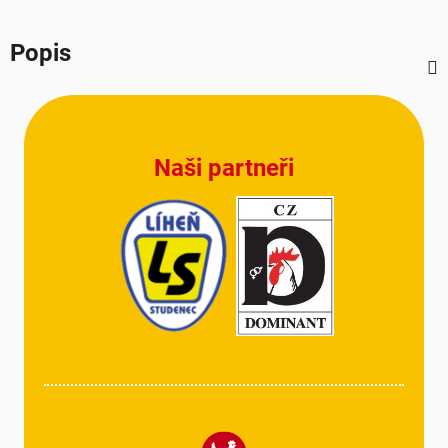
Popis
Z
á
p
Naši partneři
a
t
í