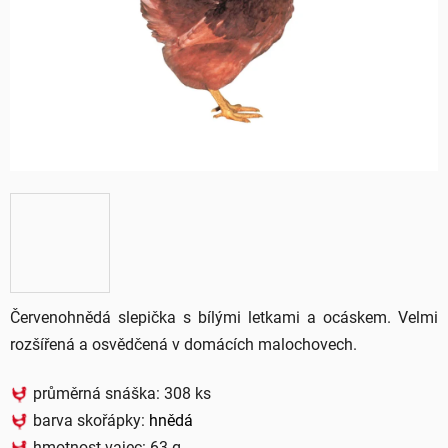
hvězdiček.
Červenohnědá slepička s bílými letkami a ocáskem. Velmi
rozšířená a osvědčená v domácích malochovech.
průměrná snáška: 308 ks
barva skořápky:
hnědá
hmotnost vajec: 63 g