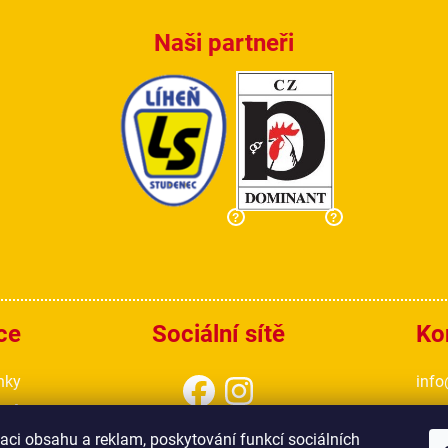
Naši partneři
?
?
ce
Sociální sítě
Ko
nky
info
ajů
777
aci obsahu a reklam, poskytování funkcí sociálních