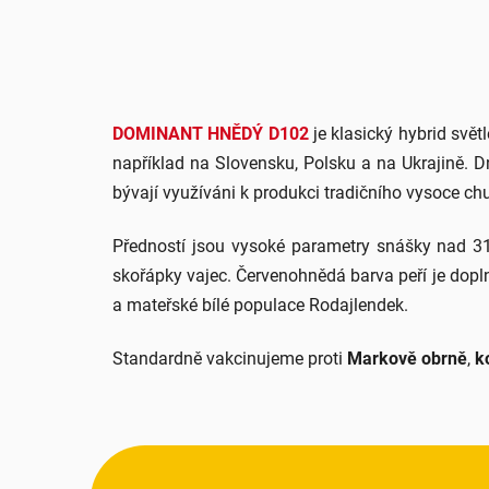
DOMINANT HNĚDÝ D102
je klasický hybrid svět
například na Slovensku, Polsku a na Ukrajině. D
bývají využíváni k produkci tradičního vysoce c
Předností jsou vysoké parametry snášky nad 31
skořápky vajec. Červenohnědá barva peří je dopl
a mateřské bílé populace Rodajlendek.
Standardně vakcinujeme proti
Markově obrně
,
k
Z
á