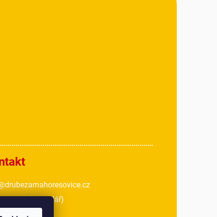
ntakt
@drubezarnahoresovice.cz
 018 467
(kancelář)