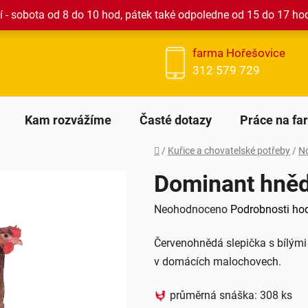
 - sobota od 8 do 10 hod, pátek také odpoledne od 15 do 17 ho
farma Hořešovice
312 579 729
Kam rozvážíme
Časté dotazy
Práce na fa
Domů
/
Kuřice a chovatelské potřeby
/
N
Dominant hně
Průměrné
Neohodnoceno
Podrobnosti ho
hodnocení
Červenohnědá slepička s bílými
produktu
v domácích malochovech.
je
0,0
průměrná snáška: 308 ks
z