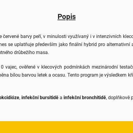
Popis
le červené barvy peří, v minulosti využívaný i v intenzivních kle
nes se uplatňuje především jako finální hybrid pro alternativn
hutného drůbežího masa.
0 vajec, ověřené v klecových podmínkách mezinárodní testační
něna bílou barvou letek a ocasu. Tento program je výsledkem kř
okcidióze
,
infekční bursitidě
a
infekční bronchitidě
, doplňkově 