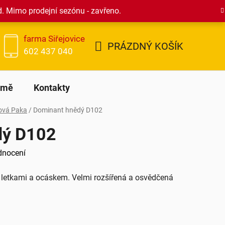
d. Mimo prodejní sezónu - zavřeno.
farma Siřejovice
PRÁZDNÝ KOŠÍK
602 437 040
NÁKUPNÍ
KOŠÍK
rmě
Kontakty
ová Paka
/
Dominant hnědý D102
dý D102
dnocení
 letkami a ocáskem. Velmi rozšířená a osvědčená