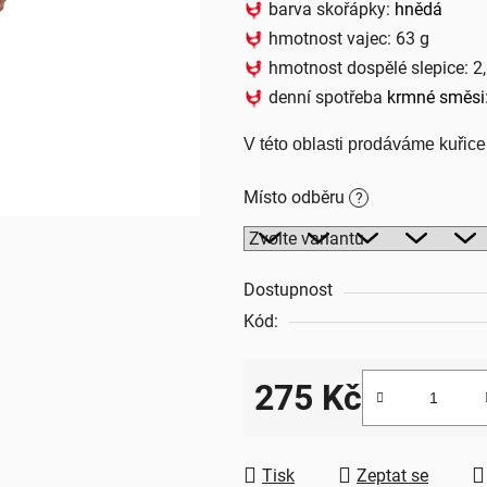
barva skořápky:
hnědá
5
hmotnost vajec: 63 g
hvězdiček.
hmotnost dospělé slepice: 2
denní spotřeba
krmné směsi
V této oblasti prodáváme kuřice
Místo odběru
?
Dostupnost
Kód:
275 Kč
Měrná cena:
Tisk
Zeptat se