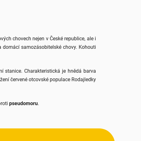
cových chovech nejen v České republice, ale i
í a domácí samozásobitelské chovy. Kohouti
 stanice. Charakteristická je hnědá barva
ížení červené otcovské populace Rodajledky
proti
pseudomoru
.