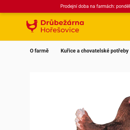
Přejít
Prodejní doba na farmách: pondělí
na
obsah
O farmě
Kuřice a chovatelské potřeby