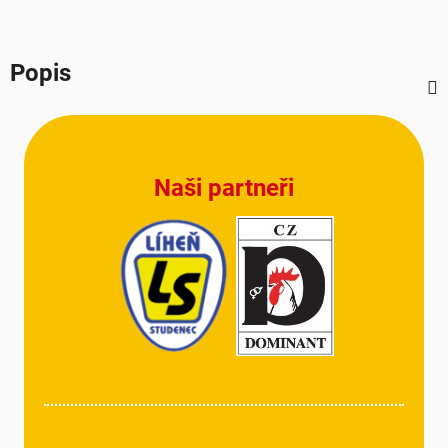
Popis
Z
á
p
Naši partneři
a
t
í