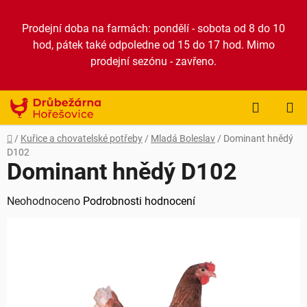
Přejít
na
Prodejní doba na farmách: pondělí - sobota od 8 do 10
obsah
hod, pátek také odpoledne od 15 do 17 hod. Mimo
prodejní sezónu - zavřeno.
NÁKUP
KOŠÍK
Domů
/
Kuřice a chovatelské potřeby
/
Mladá Boleslav
/
Dominant hnědý
D102
Dominant hnědý D102
Průměrné
Neohodnoceno
Podrobnosti hodnocení
hodnocení
produktu
je
0,0
z