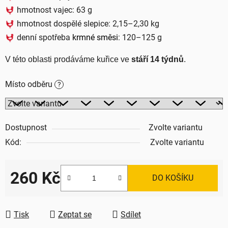
hmotnost vajec: 63 g
hmotnost dospělé slepice: 2,15–2,30 kg
denní spotřeba
krmné směsi
: 120–125 g
V této oblasti prodáváme kuřice ve 
stáří 14 týdnů
.
Místo odběru
?
Dostupnost
Zvolte variantu
Kód:
Zvolte variantu
260 Kč
DO KOŠÍKU
Měrná cena:
Tisk
Zeptat se
Sdílet