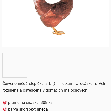
5
hvězdiček.
Červenohnědá slepička s bílými letkami a ocáskem. Velmi
rozšířená a osvědčená v domácích malochovech.
průměrná snáška: 308 ks
barva skořápky:
hnědá