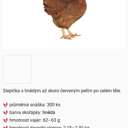
hvězdiček.
Slepička s hnědým až skoro červeným peřím po celém těle.
průměrná snáška: 300 ks
barva skořápky:
hnědá
hmotnost vajec: 62–63 g
hmotnost dospělé slepice: 2,15–2,30 kg