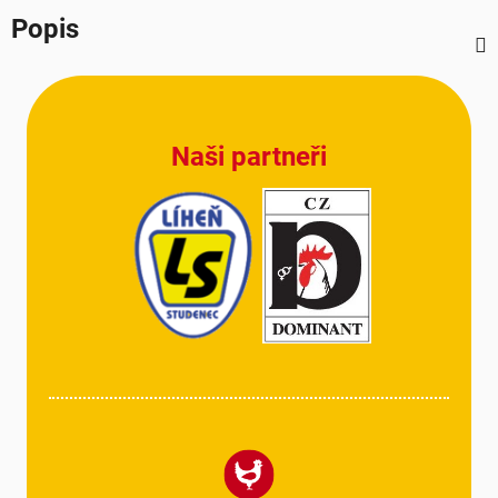
Popis
Z
á
p
Naši partneři
a
t
í