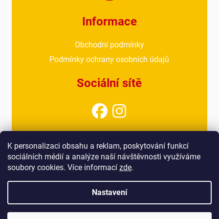
Informace
Obchodní podmínky
Podmínky ochrany osobních údajů
Sociální sítě
Kontakt
K personalizaci obsahu a reklam, poskytování funkcí
sociálních médií a analýze naší návštěvnosti využíváme
info@drubezarnahoresovice.cz
soubory cookies. Více informací
zde
.
777 018 467
(kancelář)
Nastavení
Vytvořil Shoptet
&
Štefan Mazáň