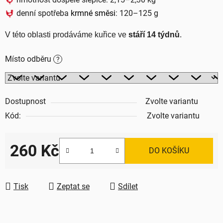
denní spotřeba
krmné směsi
: 120–125 g
V této oblasti prodáváme kuřice ve 
stáří 14 týdnů
.
Místo odběru
?
Dostupnost
Zvolte variantu
Kód:
Zvolte variantu
260 Kč
DO KOŠÍKU
Měrná cena:
Tisk
Zeptat se
Sdílet