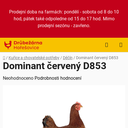
Přejít
na
Prodejní doba na farmách: pondělí - sobota od 8 do 10
obsah
hod, pátek také odpoledne od 15 do 17 hod. Mimo
prodejní sezónu - zavřeno.
NÁKUP
KOŠÍK
Domů
/
Kuřice a chovatelské potřeby
/
Děčín
/
Dominant červený D853
Dominant červený D853
Průměrné
Neohodnoceno
Podrobnosti hodnocení
hodnocení
produktu
je
0,0
z
5