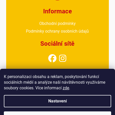
Informace
Obchodní podmínky
Podmínky ochrany osobních údajů
Sociální sítě
Kontakt
K personalizaci obsahu a reklam, poskytování funkcí
sociálních médií a analýze naší návštěvnosti využíváme
info@drubezarnahoresovice.cz
soubory cookies. Více informací
zde
.
777 018 467
(kancelář)
Nastavení
Vytvořil Shoptet
&
Štefan Mazáň