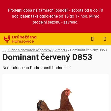
Přejít
na
Prodejní doba na farmách: pondělí - sobota od 8 do 10
obsah
hod, pátek také odpoledne od 15 do 17 hod. Mimo
prodejní sezónu - zavřeno.
NÁKUP
KOŠÍK
Domů
/
Kuřice a chovatelské potřeby
/
Vimperk
/
Dominant červený D853
Dominant červený D853
Průměrné
Neohodnoceno
Podrobnosti hodnocení
hodnocení
produktu
je
0,0
z
5