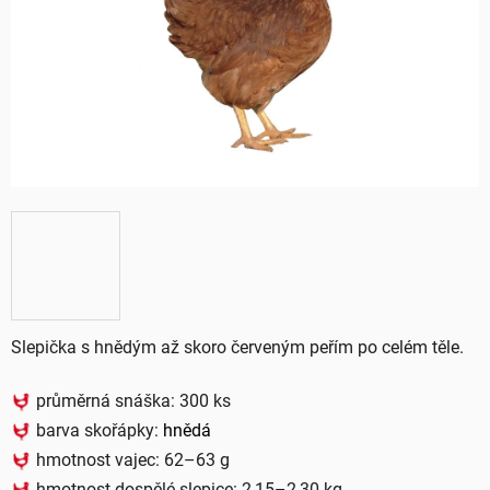
hvězdiček.
Slepička s hnědým až skoro červeným peřím po celém těle.
průměrná snáška: 300 ks
barva skořápky:
hnědá
hmotnost vajec: 62–63 g
hmotnost dospělé slepice: 2,15–2,30 kg