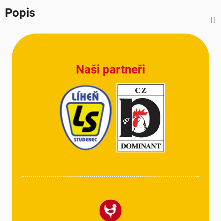
Popis
Z
á
p
Naši partneři
a
t
í