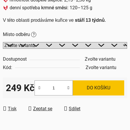
denní spotřeba
krmné směsi
: 120–125 g
V této oblasti prodáváme kuřice ve 
stáří 13 týdnů
.
Místo odběru
?
Dostupnost
Zvolte variantu
Kód:
Zvolte variantu
249 Kč
DO KOŠÍKU
Měrná cena:
Tisk
Zeptat se
Sdílet