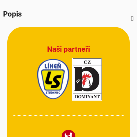
Popis
Z
á
p
Naši partneři
a
t
í