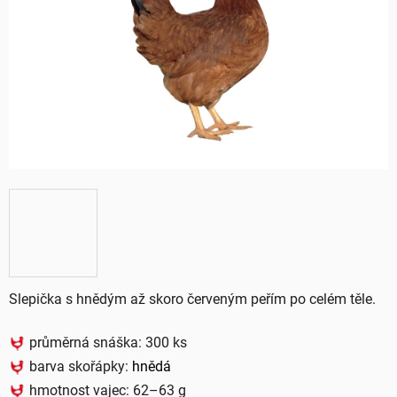
5
hvězdiček.
Slepička s hnědým až skoro červeným peřím po celém těle.
průměrná snáška: 300 ks
barva skořápky:
hnědá
hmotnost vajec: 62–63 g