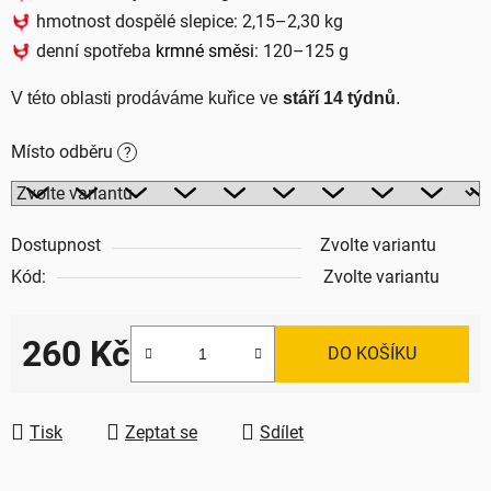
hmotnost dospělé slepice: 2,15–2,30 kg
denní spotřeba
krmné směsi
: 120–125 g
V této oblasti prodáváme kuřice ve 
stáří 14 týdnů
.
Místo odběru
?
Dostupnost
Zvolte variantu
Kód:
Zvolte variantu
260 Kč
DO KOŠÍKU
Měrná cena:
Tisk
Zeptat se
Sdílet