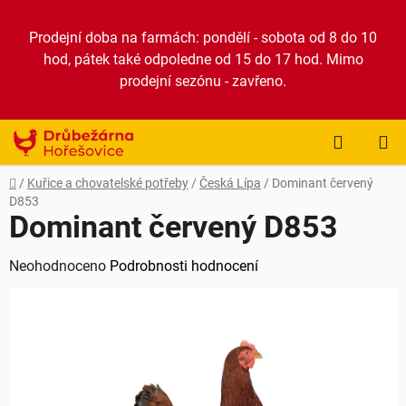
Přejít
na
Prodejní doba na farmách: pondělí - sobota od 8 do 10
obsah
hod, pátek také odpoledne od 15 do 17 hod. Mimo
prodejní sezónu - zavřeno.
NÁKUP
KOŠÍK
Domů
/
Kuřice a chovatelské potřeby
/
Česká Lípa
/
Dominant červený
D853
Dominant červený D853
Průměrné
Neohodnoceno
Podrobnosti hodnocení
hodnocení
produktu
je
0,0
z