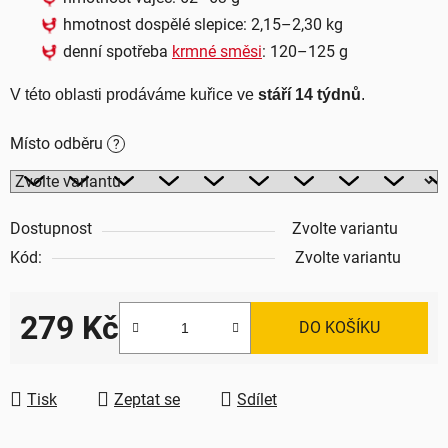
hmotnost dospělé slepice: 2,15–2,30 kg
denní spotřeba
krmné směsi
: 120–125 g
V této oblasti prodáváme kuřice ve 
stáří 14 týdnů
.
Místo odběru
?
Dostupnost
Zvolte variantu
Kód:
Zvolte variantu
279 Kč
DO KOŠÍKU
Měrná cena:
Tisk
Zeptat se
Sdílet