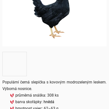
5
hvězdiček.
Populární černá slepička s kovovým modrozeleným leskem.
Výborná nosnice.
průměrná snáška: 308 ks
barva skořápky:
hnědá
hmotnost vajec: 62–63 g