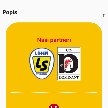
Popis
Z
á
p
Naši partneři
a
t
í