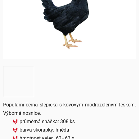
5
hvězdiček.
Populární černá slepička s kovovým modrozeleným leskem.
Výborná nosnice.
průměrná snáška: 308 ks
barva skořápky:
hnědá
hmotnost vajec: 62–63 g