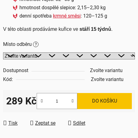
hmotnost dospělé slepice: 2,15–2,30 kg
denní spotřeba
krmné směsi
: 120–125 g
V této oblasti prodáváme kuřice ve 
stáří 15 týdnů
.
Místo odběru
?
Dostupnost
Zvolte variantu
Kód:
Zvolte variantu
289 Kč
DO KOŠÍKU
Měrná cena:
Tisk
Zeptat se
Sdílet