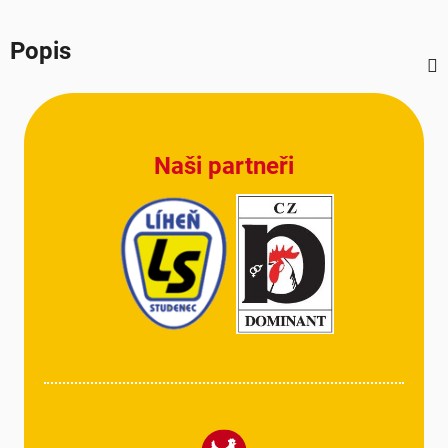
Popis
Z
á
p
Naši partneři
a
t
í