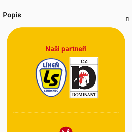
Popis
Z
á
p
Naši partneři
a
t
í