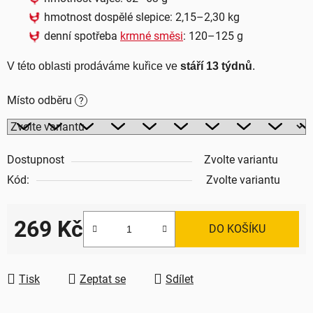
hmotnost dospělé slepice: 2,15–2,30 kg
denní spotřeba
krmné směsi
: 120–125 g
V této oblasti prodáváme kuřice ve 
stáří 13 týdnů
.
Místo odběru
?
Dostupnost
Zvolte variantu
Kód:
Zvolte variantu
269 Kč
DO KOŠÍKU
Měrná cena:
Tisk
Zeptat se
Sdílet