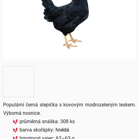
5
hvězdiček.
Populární černá slepička s kovovým modrozeleným leskem.
Výborná nosnice.
průměrná snáška: 308 ks
barva skořápky:
hnědá
hmotnost vajec: 62–63 g